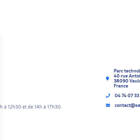
Parc technol
40 rue Anto
38090 Vaulx
France
04 74 07 33
contact@se
h à 12h30 et de 14h à 17h30.