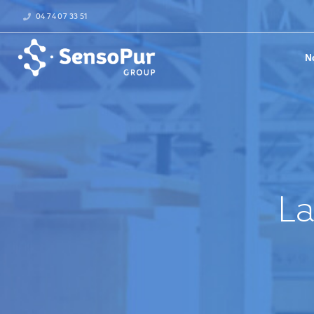
04 74 07 33 51
N
La