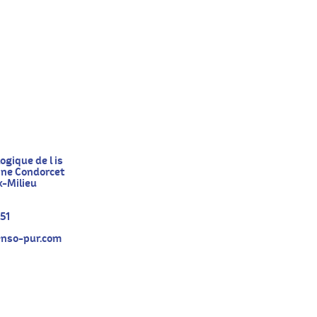
ogique de l is
ine Condorcet
-Milieu
 51
nso-pur.com