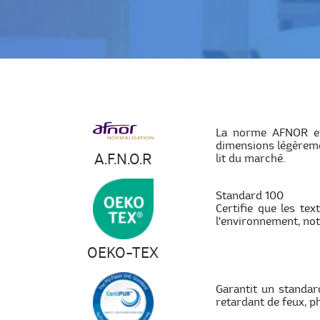
La norme AFNOR est
dimensions légèremen
A.F.N.O.R
lit du marché.
Standard 100
Certifie que les tex
l'environnement, no
OEKO-TEX
Garantit un standar
retardant de feux, ph